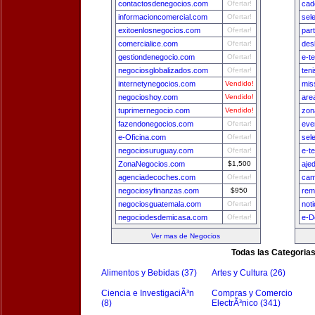
contactosdenegocios.com
Ofertar!
cad
informacioncomercial.com
Ofertar!
sel
exitoenlosnegocios.com
Ofertar!
par
comercialice.com
Ofertar!
des
gestiondenegocio.com
Ofertar!
e-t
negociosglobalizados.com
Ofertar!
ten
internetynegocios.com
Vendido!
mis
negocioshoy.com
Vendido!
are
tuprimernegocio.com
Vendido!
zon
fazendonegocios.com
Ofertar!
eve
e-Oficina.com
Ofertar!
sel
negociosuruguay.com
Ofertar!
e-t
ZonaNegocios.com
$1,500
aje
agenciadecoches.com
Ofertar!
cam
negociosyfinanzas.com
$950
rem
negociosguatemala.com
Ofertar!
not
negociodesdemicasa.com
Ofertar!
e-D
Ver mas de Negocios
Todas las Categoria
Alimentos y Bebidas (37)
Artes y Cultura (26)
Ciencia e InvestigaciÃ³n
Compras y Comercio
(8)
ElectrÃ³nico (341)