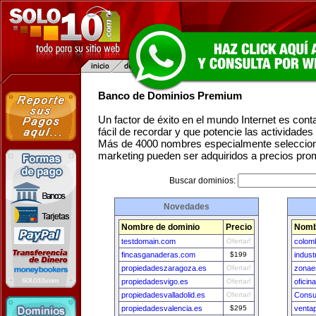
Banco de Dominios Premium
Un factor de éxito en el mundo Internet es con
fácil de recordar y que potencie las actividade
Más de 4000 nombres especialmente seleccion
marketing pueden ser adquiridos a precios pro
Buscar dominios:
Novedades
Nombre de dominio
Precio
Nomb
testdomain.com
Ofertar!
colom
fincasganaderas.com
$199
indus
propiedadeszaragoza.es
Ofertar!
zonae
propiedadesvigo.es
Ofertar!
oficin
propiedadesvalladolid.es
Ofertar!
Consu
propiedadesvalencia.es
$295
venta