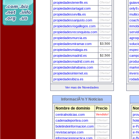
propiedadestenerife.es
Ofertar!
guiav
propiedadestartagal.com
Ofertar!
only9
propiedadessevilla.es
Ofertar!
multi
propiedadessanjusto.com
Ofertar!
coach
propiedadesriogallegos.com
Ofertar!
inmobi
propiedadesreconquista.com
Ofertar!
servi
propiedadesmurcia.es
Ofertar!
agroq
propiedadesmiramar.com
$3,500
soluc
propiedadesmalaga.es
Ofertar!
espec
propiedadesmadrid.es
$2,500
campo
propiedadesmadrid.com.es
Ofertar!
produ
propiedadeslahabana.com
Ofertar!
marke
propiedadesinternet.es
Ofertar!
inver
propiedadesibiza.es
Ofertar!
rodad
Ver mas de Novedades
InformaciÃ³n Y Noticias
Nombre de dominio
Precio
Nom
centralnoticias.com
Vendido!
pro
cadenadeportiva.com
Ofertar!
hot
boletindeinformacion.com
Ofertar!
e-P
revistacampo.com
Ofertar!
e-H
informacionpractica.com
Ofertar!
e-B