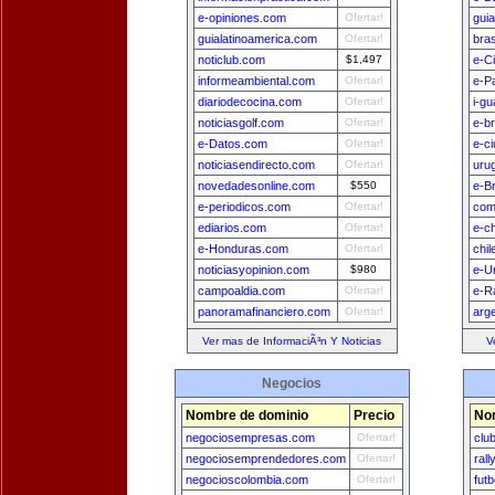
e-opiniones.com
Ofertar!
gui
guialatinoamerica.com
Ofertar!
bra
noticlub.com
$1,497
e-C
informeambiental.com
Ofertar!
e-P
diariodecocina.com
Ofertar!
i-g
noticiasgolf.com
Ofertar!
e-br
e-Datos.com
Ofertar!
e-c
noticiasendirecto.com
Ofertar!
uru
novedadesonline.com
$550
e-Br
e-periodicos.com
Ofertar!
com
ediarios.com
Ofertar!
e-ch
e-Honduras.com
Ofertar!
chi
noticiasyopinion.com
$980
e-U
campoaldia.com
Ofertar!
e-R
panoramafinanciero.com
Ofertar!
arg
Ver mas de InformaciÃ³n Y Noticias
V
Negocios
Nombre de dominio
Precio
No
negociosempresas.com
Ofertar!
clu
negociosemprendedores.com
Ofertar!
ral
negocioscolombia.com
Ofertar!
fut