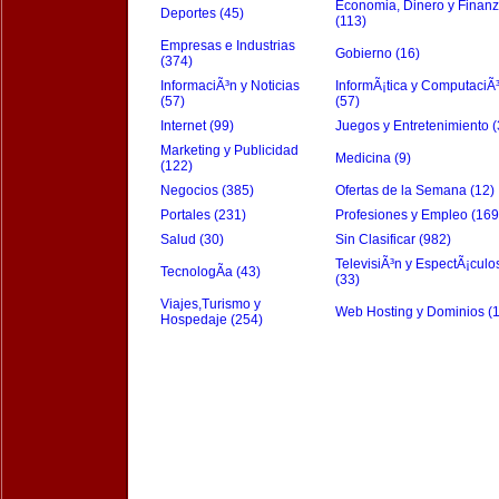
Economia, Dinero y Finan
Deportes (45)
(113)
Empresas e Industrias
Gobierno (16)
(374)
InformaciÃ³n y Noticias
InformÃ¡tica y ComputaciÃ
(57)
(57)
Internet (99)
Juegos y Entretenimiento (
Marketing y Publicidad
Medicina (9)
(122)
Negocios (385)
Ofertas de la Semana (12)
Portales (231)
Profesiones y Empleo (169
Salud (30)
Sin Clasificar (982)
TelevisiÃ³n y EspectÃ¡culo
TecnologÃ­a (43)
(33)
Viajes,Turismo y
Web Hosting y Dominios (
Hospedaje (254)