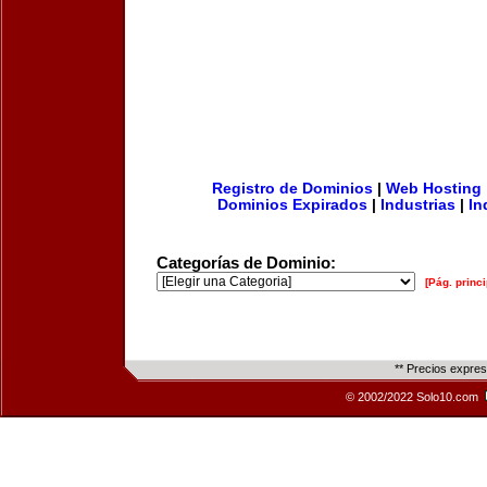
Registro de Dominios
|
Web Hosting
Dominios Expirados
|
Industrias
|
In
Categorías de Dominio:
[Pág. princi
** Precios expre
© 2002/2022 Solo10.com