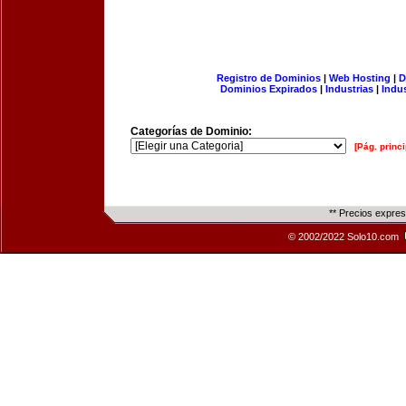
Registro de Dominios
|
Web Hosting
|
D
Dominios Expirados
|
Industrias
|
Indu
Categorías de Dominio:
[Pág. princi
** Precios expre
© 2002/2022 Solo10.com