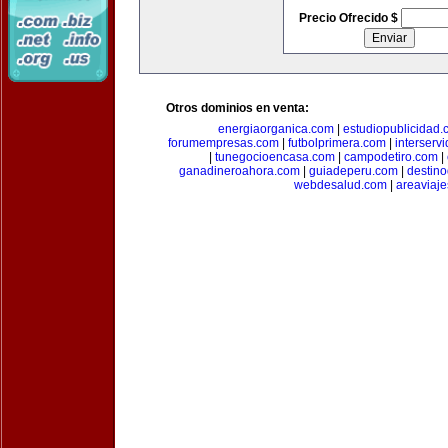
Precio Ofrecido $
Otros dominios en venta:
energiaorganica.com
|
estudiopublicidad.
forumempresas.com
|
futbolprimera.com
|
interserv
|
tunegocioencasa.com
|
campodetiro.com
|
ganadineroahora.com
|
guiadeperu.com
|
destin
webdesalud.com
|
areaviaj