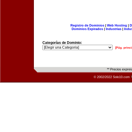
Registro de Dominios
|
Web Hosting
|
D
Dominios Expirados
|
Industrias
|
Indu
Categorías de Dominio:
[Pág. princi
** Precios expre
© 2002/2022 Solo10.com