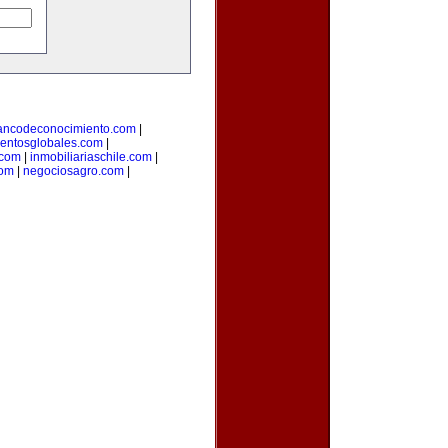
ancodeconocimiento.com
|
entosglobales.com
|
.com
|
inmobiliariaschile.com
|
com
|
negociosagro.com
|