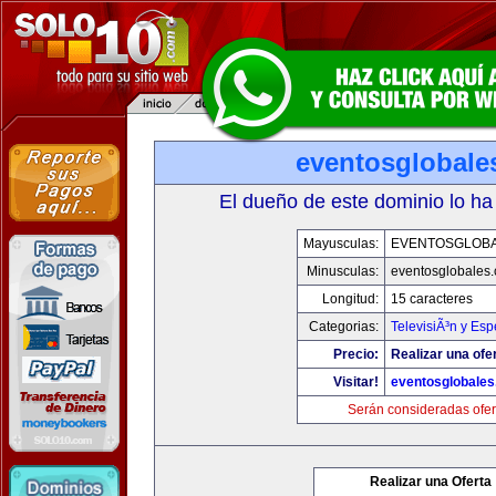
eventosglobale
El dueño de este dominio lo ha
Mayusculas:
EVENTOSGLOB
Minusculas:
eventosglobales
Longitud:
15 caracteres
Categorias:
TelevisiÃ³n y Esp
Precio:
Realizar una ofer
Visitar!
eventosglobale
Serán consideradas ofer
Realizar una Oferta