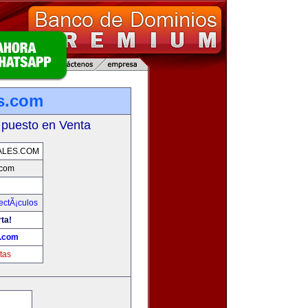
s.com
 puesto en Venta
ALES.COM
.com
ectÃ¡culos
ta!
s.com
tas