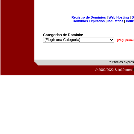
Registro de Dominios
|
Web Hosting
|
D
Dominios Expirados
|
Industrias
|
Indu
Categorías de Dominio:
[Pág. princi
** Precios expre
© 2002/2022 Solo10.com